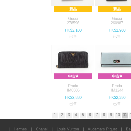
新品
新品
Gucci
Gucci
278596
260987
HK$2,180
HK$1,980
已售
已售
中古A
中古A
Prada
Prada
IM0506
IM1244
HK$2,880
HK$2,380
已售
已售
1
2
3
4
5
6
7
8
9
10
11
|
Hermes
|
Chanel
|
Louis Vuitton
|
Audemars Piguet
|
Ba