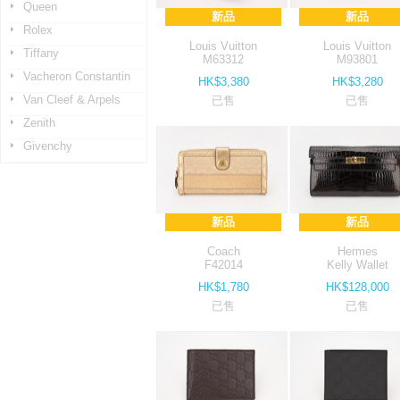
Queen
新品
新品
Rolex
Louis Vuitton
Louis Vuitton
Tiffany
M63312
M93801
Vacheron Constantin
HK$3,380
HK$3,280
Van Cleef & Arpels
已售
已售
Zenith
Givenchy
新品
新品
Coach
Hermes
F42014
Kelly Wallet
HK$1,780
HK$128,000
已售
已售