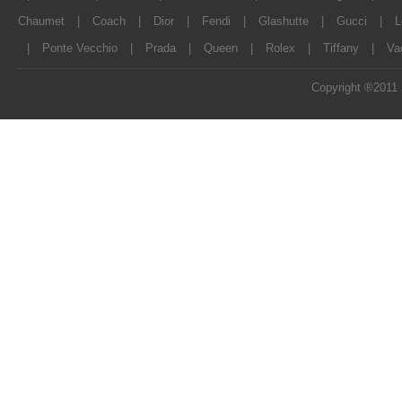
Chaumet
|
Coach
|
Dior
|
Fendi
|
Glashutte
|
Gucci
|
L
|
Ponte Vecchio
|
Prada
|
Queen
|
Rolex
|
Tiffany
|
Va
Copyright ®2011 