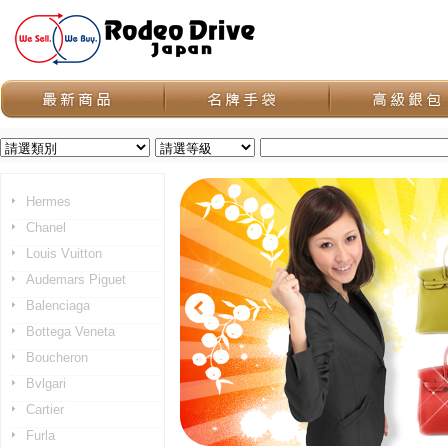
Hermes
Chanel
Louis Vuitton
Audemars Piguet
Balenciaga
Bottega Veneta
Boucheron
Bvlgari
Cartier
Furla