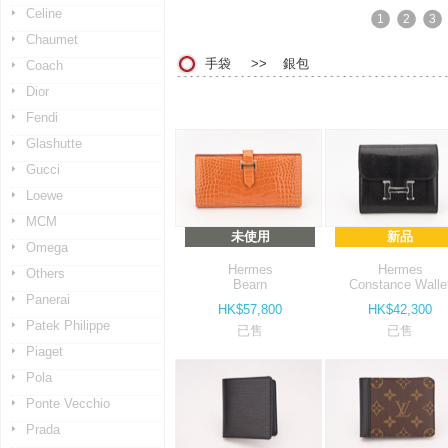
Celine
1
2
3
Chaumet
手袋 >> 銀包
Coach
Dior
Fendi
Glashutte
Gucci
Loewe
MCM
未使用
新品
Omega
Hermes
Hermes
Others
Bearn
Constance Walle
Panerai
HK$57,800
HK$42,300
Patek Philippe
已售
已售
Piaget
Pola
Ponte Vecchio
Prada