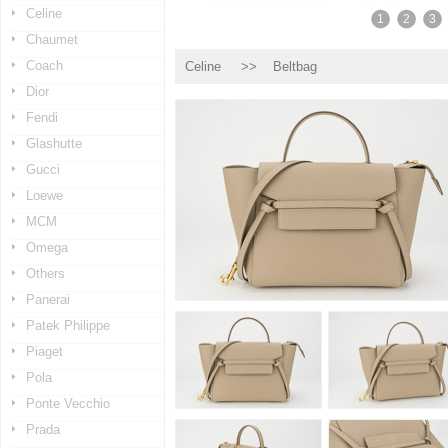
Celine
1
2
3
Chaumet
Coach
Celine
>> Beltbag
Dior
Fendi
Glashutte
Gucci
Loewe
MCM
Omega
Others
Panerai
Patek Philippe
Piaget
Pola
Ponte Vecchio
Prada