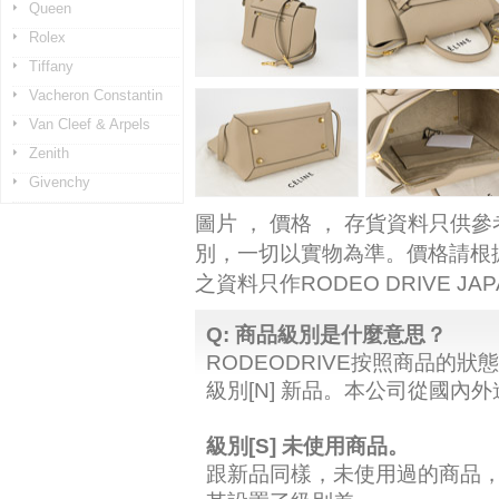
Queen
Rolex
Tiffany
Vacheron Constantin
Van Cleef & Arpels
Zenith
Givenchy
圖片 ， 價格 ， 存貨資料只供
別，一切以實物為準。價格請根
之資料只作RODEO DRIVE J
Q: 商品級別是什麼意思？
RODEODRIVE按照商品的狀
級別[N] 新品。本公司從國內
級別[S] 未使用商品。
跟新品同樣，未使用過的商品