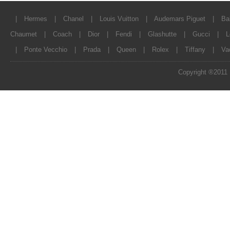
|
Hermes
|
Chanel
|
Louis Vuitton
|
Audemars Piguet
|
Ba
Chaumet
|
Coach
|
Dior
|
Fendi
|
Glashutte
|
Gucci
|
L
|
Ponte Vecchio
|
Prada
|
Queen
|
Rolex
|
Tiffany
|
Va
Copyright ®2011 