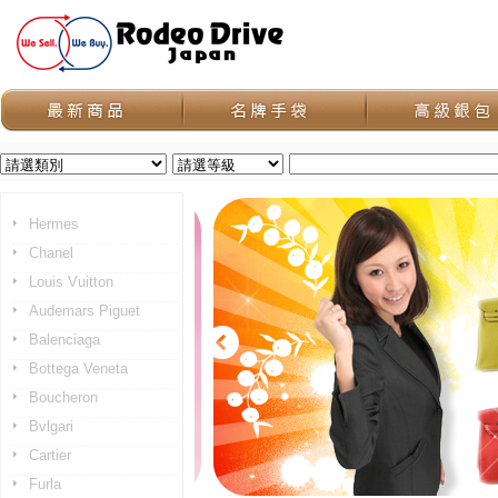
Hermes
Chanel
Louis Vuitton
Audemars Piguet
Balenciaga
Bottega Veneta
Boucheron
Bvlgari
Cartier
Furla