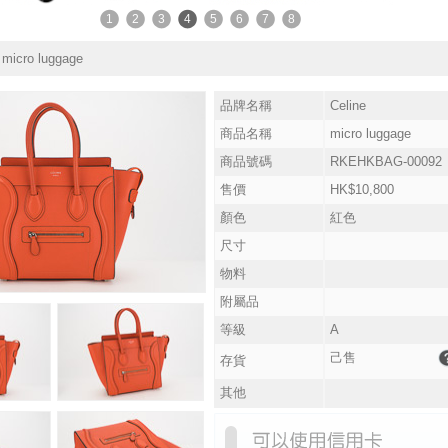
1
2
3
4
5
6
7
8
ro luggage
品牌名稱
Celine
商品名稱
micro luggage
商品號碼
RKEHKBAG-00092
售價
HK$10,800
顏色
紅色
尺寸
物料
附屬品
等級
A
己售
存貨
其他