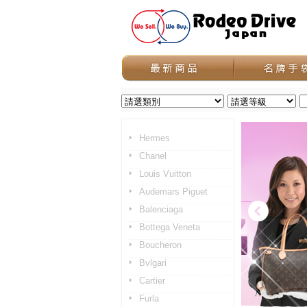
Hermes
Chanel
Louis Vuitton
Audemars Piguet
Balenciaga
Bottega Veneta
Boucheron
Bvlgari
Cartier
Furla