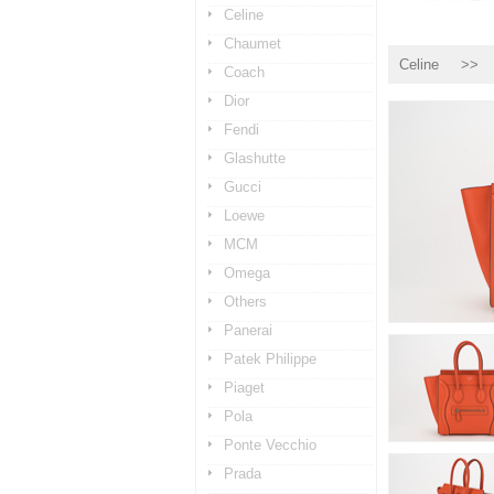
Celine
Chaumet
Celine
>> mic
Coach
Dior
Fendi
Glashutte
Gucci
Loewe
MCM
Omega
Others
Panerai
Patek Philippe
Piaget
Pola
Ponte Vecchio
Prada