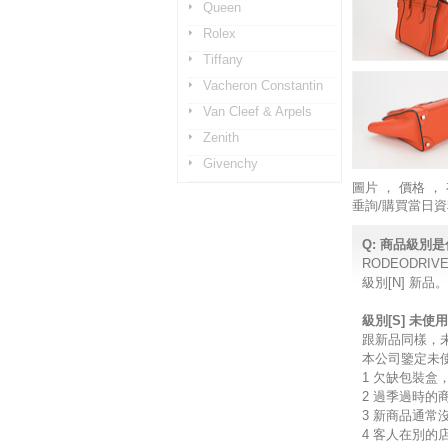
Queen
Rolex
Tiffany
Vacheron Constantin
Van Cleef & Arpels
Zenith
Givenchy
圖片 ， 價格
垂詢/購買當日資
Q: 商品級別
RODEODR
級別[N] 新
級別[S] 未使
跟新品同樣，
本公司鑒定未
1 欠缺包裝盒
2 過季過時的
3 新商品通常
4 客人在別