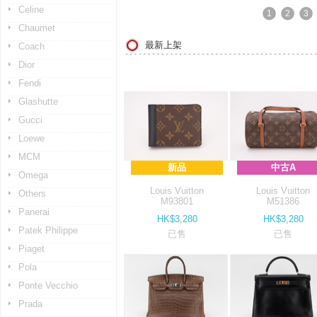
Celine
1
2
3
Chaumet
最新上架
Coach
Dior
Fendi
Glashutte
Gucci
Loewe
MCM
新品
中古A
Omega
Louis Vuitton
Louis Vuitton
Others
M93801
M51386
Panerai
HK$3,280
HK$3,280
Patek Philippe
已售
已售
Piaget
Pola
Ponte Vecchio
Prada