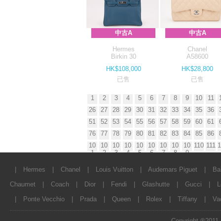
中古A
中古A
Hermes
Chanel
Birkin 30
A58600
HK$108,000
HK$28,800
已售
已售
1
2
3
4
5
6
7
8
9
10
11
26
27
28
29
30
31
32
33
34
35
36
51
52
53
54
55
56
57
58
59
60
61
76
77
78
79
80
81
82
83
84
85
86
10
10
10
10
10
10
10
10
10
110
111
1
1
2
3
4
5
6
7
8
9
|
Hermes
|
Chanel
|
Louis Vuitton
|
Audemars Piguet
|
Ba
Chaumet
|
Coach
|
Dior
|
Fendi
|
Glashutte
|
Gucci
|
L
|
Ponte Vecchio
|
Prada
|
Queen
|
Rolex
|
Tiffany
|
Va
Copyright ®2011 