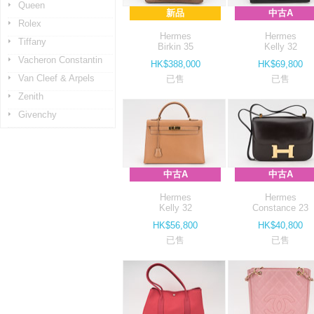
Queen
新品
中古A
Rolex
Hermes
Hermes
Tiffany
Birkin 35
Kelly 32
Vacheron Constantin
HK$388,000
HK$69,800
Van Cleef & Arpels
已售
已售
Zenith
Givenchy
中古A
中古A
Hermes
Hermes
Kelly 32
Constance 23
HK$56,800
HK$40,800
已售
已售