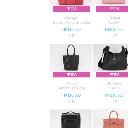
中古A
中古A
Hermes
Chanel
Garden Party Shoulder
A50994
HK$15,800
HK$13,800
已售
已售
中古A
中古A
Chanel
Hermes
Cambon Tote Bag
SACO
HK$10,800
HK$10,800
已售
已售