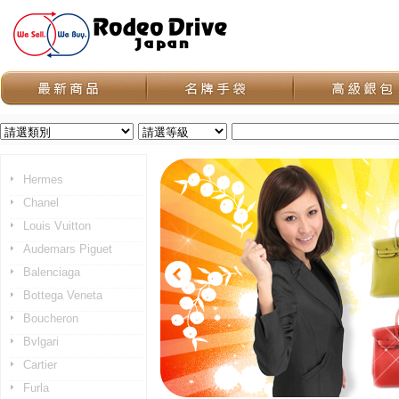
Hermes
Chanel
Louis Vuitton
Audemars Piguet
Balenciaga
Bottega Veneta
Boucheron
Bvlgari
Cartier
Furla