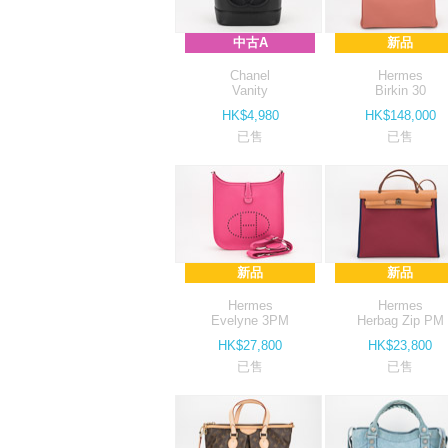
中古A
新品
Chanel
Hermes
Vanity
Birkin 30
HK$4,980
HK$148,000
已售
已售
新品
新品
Hermes
Hermes
Evelyne 3PM
Herbag Zip PM
HK$27,800
HK$23,800
已售
已售