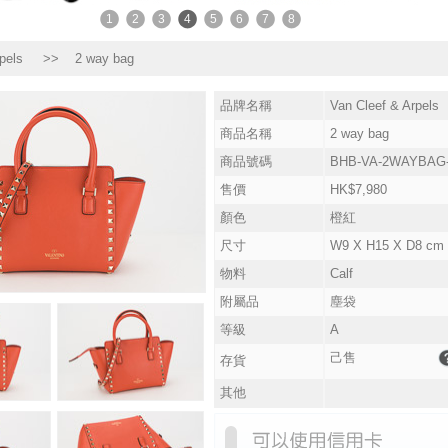
1
2
3
4
5
6
7
8
pels
>> 2 way bag
品牌名稱
Van Cleef & Arpels
商品名稱
2 way bag
商品號碼
BHB-VA-2WAYBAG
售價
HK$7,980
顏色
橙紅
尺寸
W9 X H15 X D8 cm
物料
Calf
附屬品
塵袋
等級
A
己售
存貨
其他