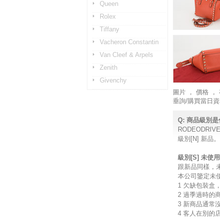
Queen
Rolex
Tiffany
Vacheron Constantin
Van Cleef & Arpels
Zenith
Givenchy
圖片 ， 價格
垂詢/購買當日資
Q: 商品級別
RODEODR
級別[N] 新
級別[S] 未使
跟新品同樣，
本公司鑒定未
1 欠缺包裝盒
2 過季過時的
3 新商品通常
4 客人在別