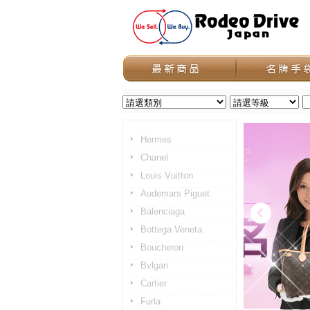
Hermes
Chanel
Louis Vuitton
Audemars Piguet
Balenciaga
Bottega Veneta
Boucheron
Bvlgari
Cartier
Furla