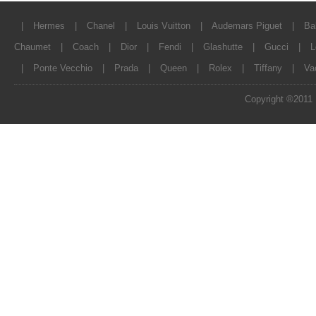
|
Hermes
|
Chanel
|
Louis Vuitton
|
Audemars Piguet
|
Ba
Chaumet
|
Coach
|
Dior
|
Fendi
|
Glashutte
|
Gucci
|
L
|
Ponte Vecchio
|
Prada
|
Queen
|
Rolex
|
Tiffany
|
Va
Copyright ®2011 