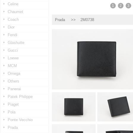
Celine
1
2
3
Chaumet
Coach
Prada
>> 2M0738
Dior
Fendi
Glashutte
Gucci
Loewe
MCM
Omega
Others
Panerai
Patek Philippe
Piaget
Pola
Ponte Vecchio
Prada