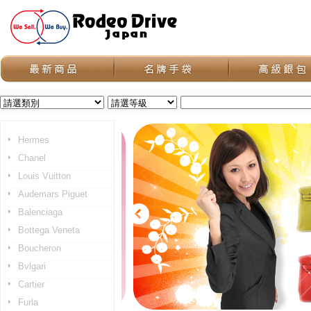
Hermes
Chanel
Louis Vuitton
Audemars Piguet
Balenciaga
Bottega Veneta
Boucheron
Bvlgari
Cartier
Furla